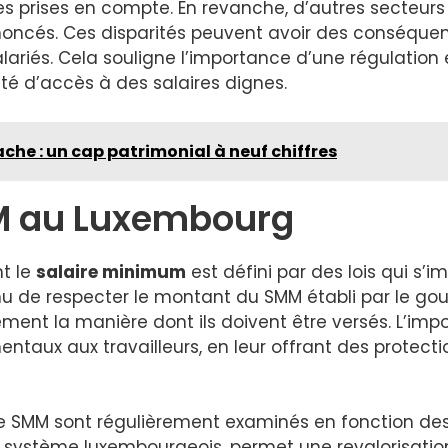
les prises en compte. En revanche, d’autres secteu
noncés. Ces disparités peuvent avoir des conséqu
lariés. Cela souligne l’importance d’une régulation 
ité d’accès à des salaires dignes.
he : un cap patrimonial à neuf chiffres
M au Luxembourg
nt le
salaire minimum
est défini par des lois qui s’
nu de respecter le montant du SMM établi par le go
ment la manière dont ils doivent être versés. L’impo
ntaux aux travailleurs, en leur offrant des protecti
le SMM sont régulièrement examinés en fonction des
 du système luxembourgeois, permet une revalorisati